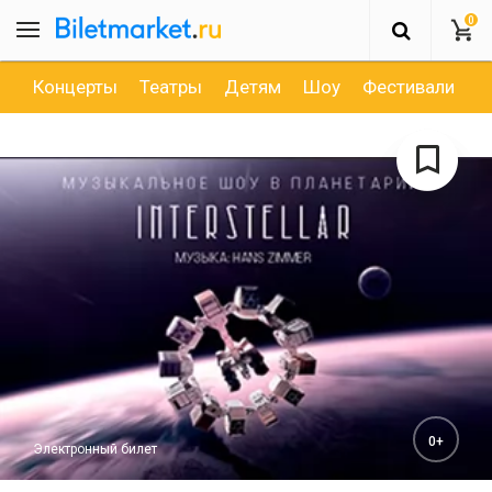
0
Концерты
Театры
Детям
Шоу
Фестивали
Д
0+
Электронный билет