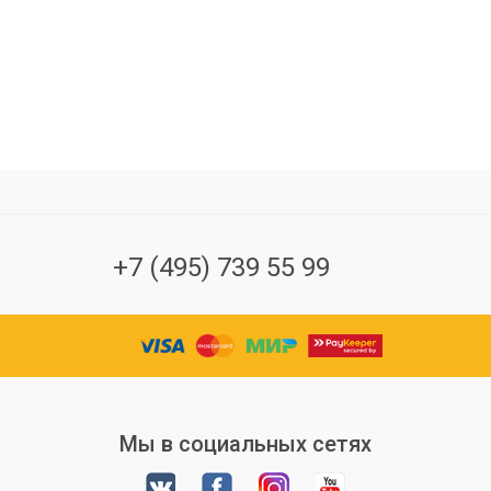
12
13
14
15
16
17
18
19
20
21
22
23
24
25
26
27
28
29
30
31
Сегодня
Завтра
В выходные
Отмена
+7 (495) 739 55 99
Мы в социальных сетях