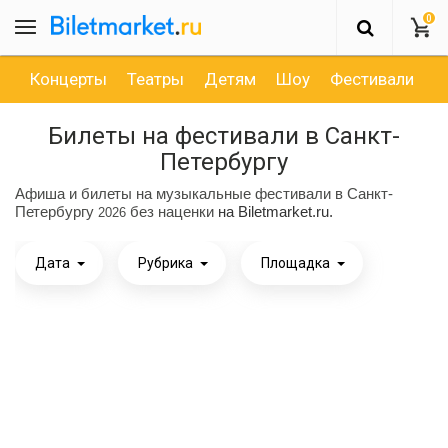
0
Концерты
Театры
Детям
Шоу
Фестивали
Д
Билеты на фестивали в Санкт-
Петербургу
Афиша и билеты на музыкальные фестивали в Санкт-
Петербургу
без наценки
на Biletmarket.ru.
2026
Дата
Рубрика
Площадка
Рок
Август
Джаз
Пн
Вт
Ср
Чт
Пт
Сб
Вс
1
2
3
Классика
4
5
6
7
8
9
10
11