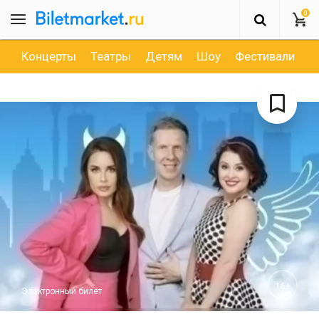
0
Концерты
Театры
Детям
Шоу
Фестивали
Д
16+
Электронный билет